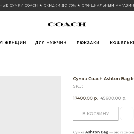
НЫЕ СУМКИ COACH ★ СКИДКИ ДО 70% ★ ОФИЦИАЛЬНЫЙ МАГАЗИН
Я ЖЕНЩИН
ДЛЯ МУЖЧИН
РЮКЗАКИ
КОШЕЛЬК
Сумка Coach Ashton Bag In
SKU:
17400,00
р.
45600,00
р.
В КОРЗИНУ
Сумка
Ashton Bag
— это гармон