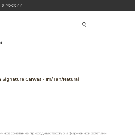
 В РОССИИ
И
 Signature Canvas - Im/Tan/Natural
ичное сочетание природных текстур и фирменной эстетики