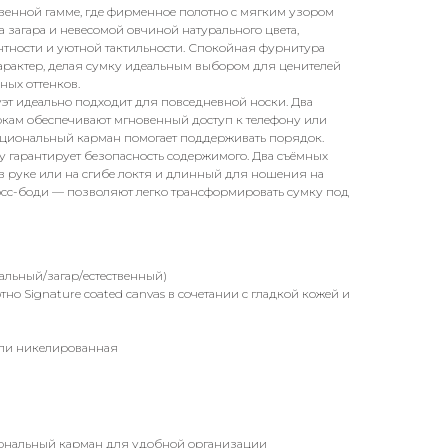
твенной гамме, где фирменное полотно с мягким узором
ка загара и невесомой овчиной натурального цвета,
нтности и уютной тактильности. Спокойная фурнитура
характер, делая сумку идеальным выбором для ценителей
ных оттенков.
т идеально подходит для повседневной носки. Два
окам обеспечивают мгновенный доступ к телефону или
циональный карман помогает поддерживать порядок.
 гарантирует безопасность содержимого. Два съёмных
 руке или на сгибе локтя и длинный для ношения на
росс-боди — позволяют легко трансформировать сумку под
ральный/загар/естественный)
но Signature coated canvas в сочетании с гладкой кожей и
или никелированная
нальный карман для удобной организации