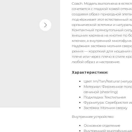
Coach. Модель выполнена в естес
сочетается с гладкой кожей оттен
создавая образ природной элега
подчёркивает этот естественный 
органической эстетики и натураль
Компактный прямоугольный силуэ
внешних кармана на кнопке по б
ключам, а внутренний многофунк
Надёжная застёжка-молния сверху
ремня — короткий для ношения в
плече или через плечо в стиле к
любой образ и настроение.
Характеристики:
Цвет: Im/Tan/Natural (нату
Материал: Фирменное полот
овчиной (shearling)
Подкладка: Текстильная
Фурнитура: Серебристая 
Застёжка: Молния сверху
Внутреннее устройство:
Основное отделение
Внутренний многофункцио