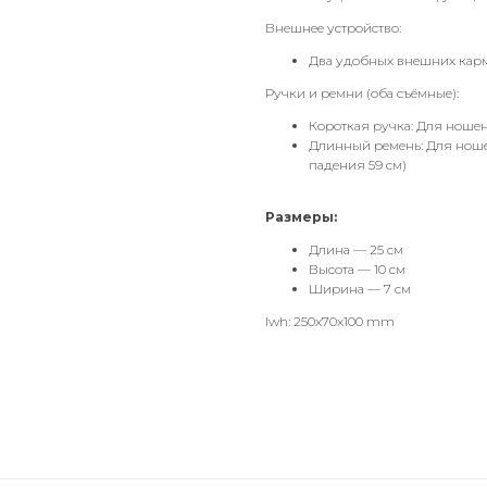
Внешнее устройство:
Два удобных внешних карм
Ручки и ремни (оба съёмные):
Короткая ручка: Для ношени
Длинный ремень: Для ношен
падения 59 см)
Размеры:
Длина — 25 см
Высота — 10 см
Ширина — 7 см
lwh: 250x70x100 mm