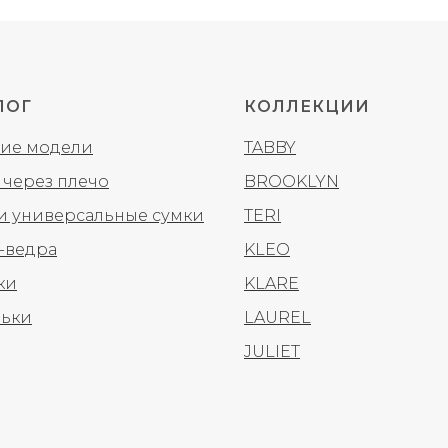
ЛОГ
КОЛЛЕКЦИИ
ие модели
TABBY
 через плечо
BROOKLYN
 и универсальные сумки
TERI
-ведра
KLEO
ки
KLARE
ьки
LAUREL
JULIET