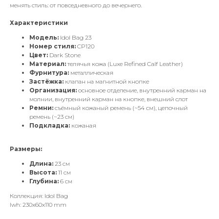
менять стиль: от повседневного до вечернего.
Характеристики
Модель:
Idol Bag 23
Номер стиля:
CP120
Цвет:
Dark Stone
Материал:
телячья кожа (Luxe Refined Calf Leather)
Фурнитура:
металлическая
Застёжка:
клапан на магнитной кнопке
Организация:
основное отделение, внутренний карман на
молнии, внутренний карман на кнопке, внешний слот
Ремни:
съёмный кожаный ремень (~54 см), цепочный
ремень (~23 см)
Подкладка:
кожаная
Размеры:
Длина:
23 см
Высота:
11 см
Глубина:
6 см
Коллекция: Idol Bag
lwh: 230x60x110 mm