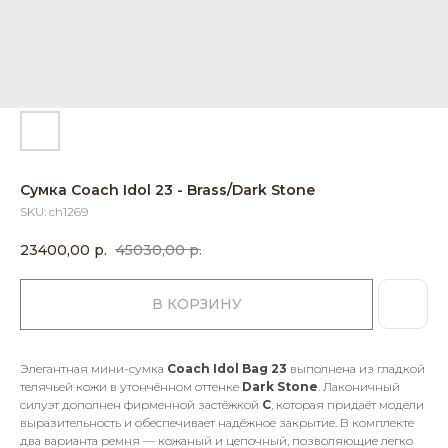
Сумка Coach Idol 23 - Brass/Dark Stone
SKU:
ch1269
23400,00
р.
45030,00
р.
В КОРЗИНУ
Элегантная мини-сумка
Coach Idol Bag 23
выполнена из гладкой
телячьей кожи в утончённом оттенке
Dark Stone
. Лаконичный
силуэт дополнен фирменной застёжкой
C
, которая придаёт модели
выразительность и обеспечивает надёжное закрытие. В комплекте
два варианта ремня — кожаный и цепочный, позволяющие легко