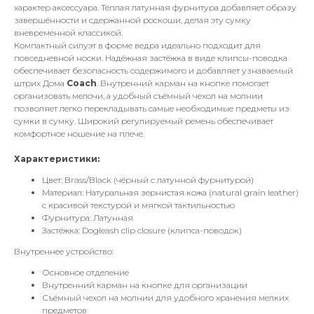
характер аксессуара. Тёплая латунная фурнитура добавляет образу
завершённости и сдержанной роскоши, делая эту сумку
вневременной классикой.
Компактный силуэт в форме ведра идеально подходит для
повседневной носки. Надёжная застёжка в виде клипсы-поводка
обеспечивает безопасность содержимого и добавляет узнаваемый
штрих Дома
Coach
. Внутренний карман на кнопке помогает
организовать мелочи, а удобный съёмный чехол на молнии
позволяет легко перекладывать самые необходимые предметы из
сумки в сумку. Широкий регулируемый ремень обеспечивает
комфортное ношение на плече.
Характеристики:
Цвет: Brass/Black (чёрный с латунной фурнитурой)
Материал: Натуральная зернистая кожа (natural grain leather)
с красивой текстурой и мягкой тактильностью
Фурнитура: Латунная
Застёжка: Dogleash clip closure (клипса-поводок)
Внутреннее устройство:
Основное отделение
Внутренний карман на кнопке для организации
Съёмный чехол на молнии для удобного хранения мелких
предметов