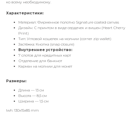
ко всему необходимому.
Характеристики:
Материал: Фирменное полотно Signature coated canvas
Дизайн: С принтом в виде сердечек и вишен (Heart Cherry
Print)
Тип: Угловой кошелек на молнии (corner zip wallet)
Застёжка: Кнопка (snap closure)
Внутреннее устройство:
7 слотов для кредитных карт
Отделение для банкнот
Карман на молнии для монет
Размеры:
Длина — 13 см
Высота — 8,5 см
Ширина — 1,5 см
lwh: 130x15x85 mm