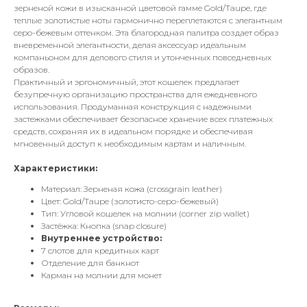
зерненой кожи в изысканной цветовой гамме Gold/Taupe, где
теплые золотистые ноты гармонично переплетаются с элегантным
серо-бежевым оттенком. Эта благородная палитра создает образ
вневременной элегантности, делая аксессуар идеальным
компаньоном для делового стиля и утонченных повседневных
образов.
Практичный и эргономичный, этот кошелек предлагает
безупречную организацию пространства для ежедневного
использования. Продуманная конструкция с надежными
застежками обеспечивает безопасное хранение всех платежных
средств, сохраняя их в идеальном порядке и обеспечивая
мгновенный доступ к необходимым картам и наличным.
Характеристики:
Материал: Зерненая кожа (crossgrain leather)
Цвет: Gold/Taupe (золотисто-серо-бежевый)
Тип: Угловой кошелек на молнии (corner zip wallet)
Застёжка: Кнопка (snap closure)
Внутреннее устройство:
7 слотов для кредитных карт
Отделение для банкнот
Карман на молнии для монет