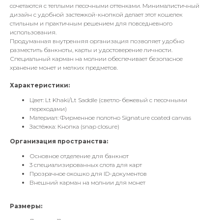
сочетаются с теплыми песочными оттенками. Минималистичный
дизайн с удобной застежкой-кнопкой делает этот кошелек
стильным и практичным решением для повседневного
использования.
Продуманная внутренняя организация позволяет удобно
разместить банкноты, карты и удостоверение личности.
Специальный карман на молнии обеспечивает безопасное
хранение монет и мелких предметов.
Характеристики:
Цвет: Lt Khaki/Lt Saddle (светло-бежевый с песочными
переходами)
Материал: Фирменное полотно Signature coated canvas
Застёжка: Кнопка (snap closure)
Организация пространства:
Основное отделение для банкнот
3 специализированных слота для карт
Прозрачное окошко для ID-документов
Внешний карман на молнии для монет
Размеры: