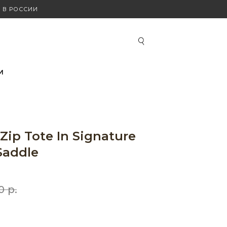
 В РОССИИ
И
 Zip Tote In Signature
Saddle
0
р.