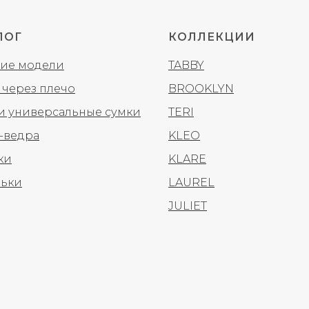
ЛОГ
КОЛЛЕКЦИИ
ие модели
TABBY
 через плечо
BROOKLYN
 и универсальные сумки
TERI
-ведра
KLEO
ки
KLARE
ьки
LAUREL
JULIET