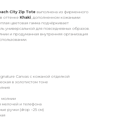
ach City Zip Tote
выполнена из фирменного
в оттенке
Khaki
, дополненном кожаными
Тёплая цветовая гамма подчёркивает
ель универсальной для повседневных образов.
лнии и продуманная внутренняя организация
спользовании.
gnature Canvas с кожаной отделкой
еская в золотистом тоне
олния
а молнии
я мелочей и телефона
е ручки (drop ~25 см)
ная