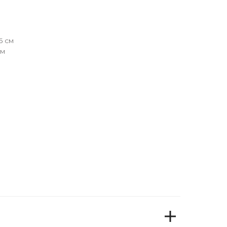
5 см
см