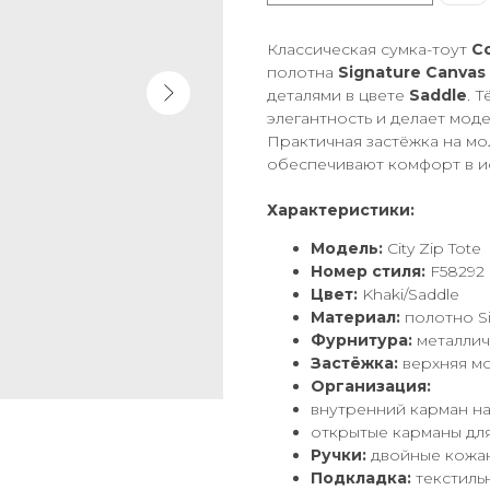
Классическая сумка-тоут
Co
полотна
Signature Canvas
деталями в цвете
Saddle
. 
элегантность и делает мод
Практичная застёжка на мо
обеспечивают комфорт в и
Характеристики:
Модель:
City Zip Tote
Номер стиля:
F58292
Цвет:
Khaki/Saddle
Материал:
полотно Si
Фурнитура:
металлич
Застёжка:
верхняя м
Организация:
внутренний карман н
открытые карманы дл
Ручки:
двойные кожаны
Подкладка:
текстиль