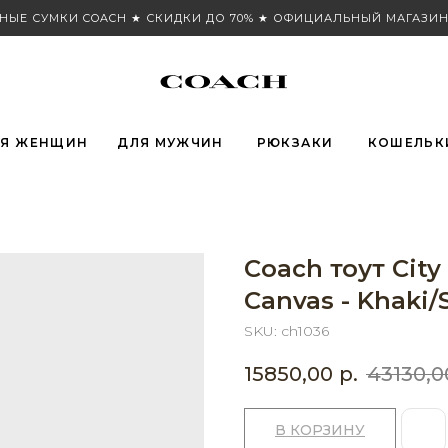
НЫЕ СУМКИ COACH ★ СКИДКИ ДО 70% ★ ОФИЦИАЛЬНЫЙ МАГАЗИН
Я ЖЕНЩИН
ДЛЯ МУЖЧИН
РЮКЗАКИ
КОШЕЛЬК
Coach тоут City
Canvas - Khaki/
SKU:
ch1036
15850,00
р.
43130,0
В КОРЗИНУ