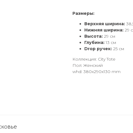
Размеры:
Верхняя ширина:
38,
Нижняя ширина:
29 
Высота:
29 см
Глубина:
13 см
Drop ручек:
25 см
Коллекция: City Tote
Пол: Женский
whd: 380x290x130 mm
сковье