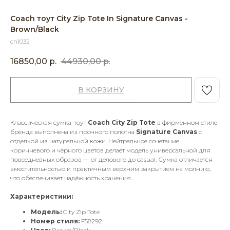
Coach тоут City Zip Tote In Signature Canvas -
Brown/Black
ch1032
16850,00
р.
44930,00
р.
В КОРЗИНУ
Классическая сумка-тоут
Coach City Zip Tote
в фирменном стиле
бренда выполнена из прочного полотна
Signature Canvas
с
отделкой из натуральной кожи. Нейтральное сочетание
коричневого и чёрного цветов делает модель универсальной для
повседневных образов — от делового до casual. Сумка отличается
вместительностью и практичным верхним закрытием на молнию,
что обеспечивает надёжность хранения.
Характеристики:
Модель:
City Zip Tote
Номер стиля:
F58292