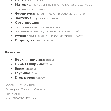
Цвет:
Brown/Black
Материал:
фирменное полотно Signature Canvas с
кожаными деталями
Фурнитура:
металлическая в золотистом тоне
Застёжка:
верхняя молния
Организация:
внутренний карман на молнии
открытые карманы для телефона и мелочей
Ручки:
двойные кожаные ручки (drop ~25 см)
Подкладка:
текстильная
Размеры:
Верхняя ширина:
38,5 см
Нижняя ширина:
29 см
Высота:
29 см
Глубина:
13 см
Drop ручек:
~25 см
Коллекция: City Tote
Категория: Tote and Caryalls
Пол: Женский
whd: 380x290x130 mm