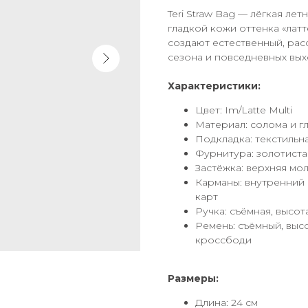
Teri Straw Bag — лёгкая ле
гладкой кожи оттенка «латт
создают естественный, рас
сезона и повседневных вых
Характеристики:
Цвет: Im/Latte Multi
Материал: солома и г
Подкладка: текстильн
Фурнитура: золотиста
Застёжка: верхняя мо
Карманы: внутренний 
карт
Ручка: съёмная, высот
Ремень: съёмный, выс
кроссбоди
Размеры:
Длина: 24 см