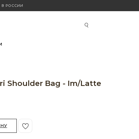
 В РОССИИ
И
i Shoulder Bag - Im/Latte
ИНУ