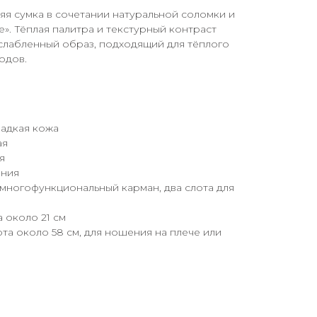
тняя сумка в сочетании натуральной соломки и
е». Тёплая палитра и текстурный контраст
слабленный образ, подходящий для тёплого
одов.
ладкая кожа
ая
я
лния
многофункциональный карман, два слота для
а около 21 см
ота около 58 см, для ношения на плече или