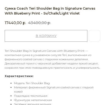
Сумка Coach Teri Shoulder Bag In Signature Canvas
With Blueberry Print - Sv/Chalk/Light Violet
17440,00
р.
43400,00
р.
В КОРЗИНУ
Teri Shoulder Bag in Signature Canvas with Blueberry Print —
компактная сумка в узнаваемом силуэте Teri, выполненная из
фирменного coated canvas с гладкими кожаными деталями.
Декоративный принт с черникой добавляет модели яркий акцент,
сохраняя при этом повседневную практичность и универсальность.
Характеристики:
Модель: Teri Shoulder Bag
Материал: фирменный Signature coated canvas с гладкой
кожей
Подкладка: текстильная
Фурнитура: металлическая
Застёжка: верхняя молния