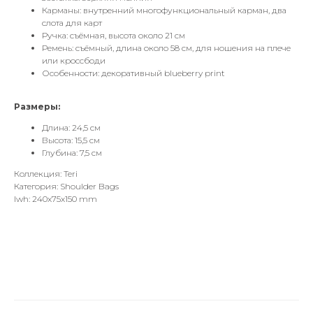
Карманы: внутренний многофункциональный карман, два
слота для карт
Ручка: съёмная, высота около 21 см
Ремень: съёмный, длина около 58 см, для ношения на плече
или кроссбоди
Особенности: декоративный blueberry print
Размеры:
Длина: 24,5 см
Высота: 15,5 см
Глубина: 7,5 см
Коллекция: Teri
Категория: Shoulder Bags
lwh: 240x75x150 mm