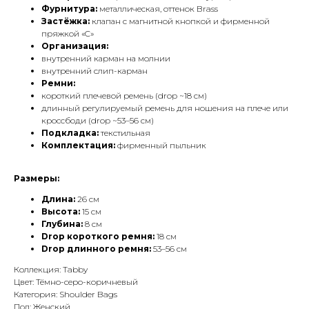
Фурнитура:
металлическая, оттенок Brass
Застёжка:
клапан с магнитной кнопкой и фирменной
пряжкой «C»
Организация:
внутренний карман на молнии
внутренний слип-карман
Ремни:
короткий плечевой ремень (drop ~18 см)
длинный регулируемый ремень для ношения на плече или
кроссбоди (drop ~53–56 см)
Подкладка:
текстильная
Комплектация:
фирменный пыльник
Размеры:
Длина:
26 см
Высота:
15 см
Глубина:
8 см
Drop короткого ремня:
18 см
Drop длинного ремня:
53–56 см
Коллекция: Tabby
Цвет: Тёмно-серо-коричневый
Категория: Shoulder Bags
Пол: Женский