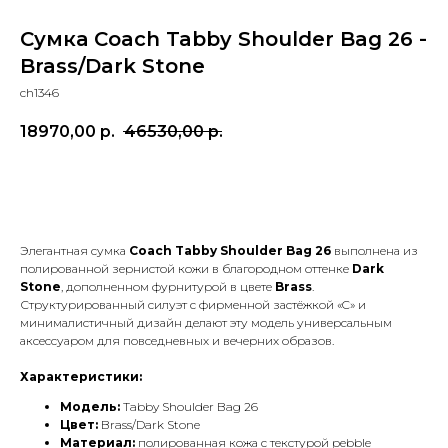
Сумка Coach Tabby Shoulder Bag 26 -
Brass/Dark Stone
ch1346
18970,00
р.
46530,00
р.
В КОРЗИНУ
Элегантная сумка
Coach Tabby Shoulder Bag 26
выполнена из
полированной зернистой кожи в благородном оттенке
Dark
Stone
, дополненном фурнитурой в цвете
Brass
.
Структурированный силуэт с фирменной застёжкой «C» и
минималистичный дизайн делают эту модель универсальным
аксессуаром для повседневных и вечерних образов.
Характеристики:
Модель:
Tabby Shoulder Bag 26
Цвет:
Brass/Dark Stone
Материал:
полированная кожа с текстурой pebble