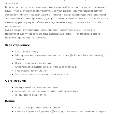
эстетикой.
Модель выполнена из комбинации зернистой кожи и замши, что добавляет
глубину за счёт контраста текстур. Светлая гамма Tan Ivory делает силуэт
более лёгким и универсальным, а металлическая фурнитура подчёркивает
современный ритм дизайна. Декоративная окантовка мелкими заклёпками
акцентирует форму и добавляет аккуратный индустриальный штрих без
перегрузки.
Сумка сохраняет практичность линейки Tabby: два съёмных ремня
позволяют адаптировать её под разные сценарии — от повседневного
ношения до вечерних выходов.
Характеристики:
Цвет: B4/Tan Ivory
Материал: натуральная зернистая кожа (Polished Pebble Leather) и
замша
Фурнитура: металлическая
Отделка: декоративная окантовка заклёпками
Подкладка: текстильная
Застёжка: клапан с магнитной кнопкой
Организация:
внутренний карман на молнии
многофункциональные внутренние отделения
внешний карман-слип
Ремни:
съёмный короткий ремень (18 см)
съёмный длинный ремень (54 см) для ношения на плече или через