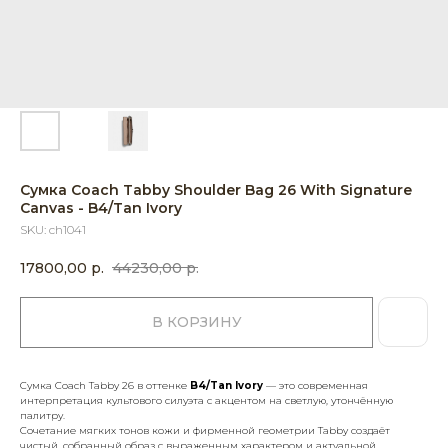
Сумка Coach Tabby Shoulder Bag 26 With Signature
Canvas - B4/Tan Ivory
SKU:
ch1041
17800,00
р.
44230,00
р.
В КОРЗИНУ
Сумка Coach Tabby 26 в оттенке
B4/Tan Ivory
— это современная
интерпретация культового силуэта с акцентом на светлую, утончённую
палитру.
Сочетание мягких тонов кожи и фирменной геометрии Tabby создаёт
чистый, собранный образ с выраженным характером и актуальной