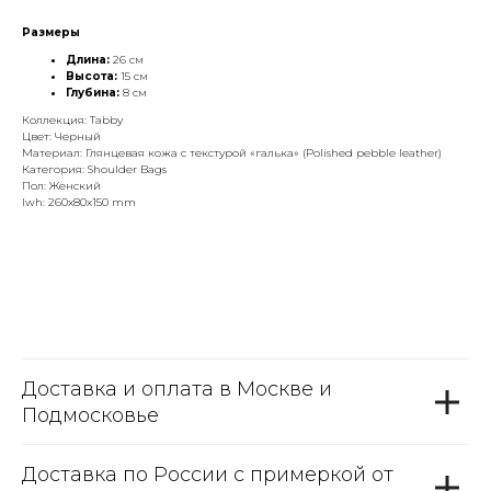
Размеры
Длина:
26 см
Высота:
15 см
Глубина:
8 см
Коллекция: Tabby
Цвет: Черный
Материал: Глянцевая кожа с текстурой «галька» (Polished pebble leather)
Категория: Shoulder Bags
Пол: Женский
lwh: 260x80x150 mm
Доставка и оплата в Москве и
Подмосковье
Доставка по России с примеркой от