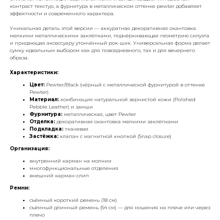
контраст текстур, а фурнитура в металлическом оттенке
pewter
добавляет
эффектности и современного характера.
Уникальная деталь этой версии — аккуратная декоративная окантовка
мелкими металлическими заклёпками, подчёркивающая геометрию силуэта
и придающая аксессуару утончённый рок-шик. Универсальная форма делает
сумку идеальным выбором как для повседневного, так и для вечернего
образа.
Характеристики:
Цвет:
Pewter/Black (чёрный с металлической фурнитурой в оттенке
Pewter)
Материал:
комбинация натуральной зернистой кожи (
Polished
Pebble Leather
) и замши
Фурнитура:
металлическая, цвет
Pewter
Отделка:
декоративная окантовка мелкими заклёпками
Подкладка:
тканевая
Застёжка:
клапан с магнитной кнопкой (
Snap closure
)
Организация:
внутренний карман на молнии
многофункциональные отделения
внешний карман-слип
Ремни:
съёмный короткий ремень (18 см)
съёмный длинный ремень (54 см) — для ношения на плече или через
плечо