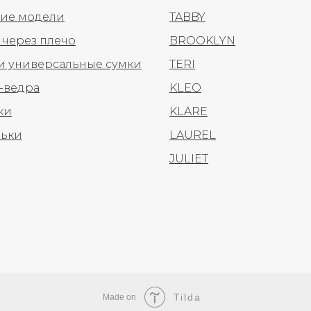
ие модели
TABBY
 через плечо
BROOKLYN
 и универсальные сумки
TERI
-ведра
KLEO
ки
KLARE
ьки
LAUREL
JULIET
Tilda
Made on