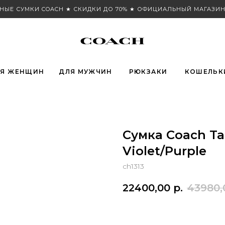
НЫЕ СУМКИ COACH ★ СКИДКИ ДО 70% ★ ОФИЦИАЛЬНЫЙ МАГАЗИН
Я ЖЕНЩИН
ДЛЯ МУЖЧИН
РЮКЗАКИ
КОШЕЛЬК
Сумка Coach Ta
Violet/Purple
ch1313
22400,00
р.
43980,
В КОРЗИНУ