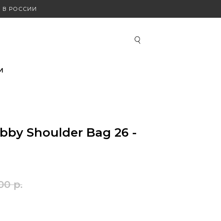
 В РОССИИ
И
bby Shoulder Bag 26 -
00
р.