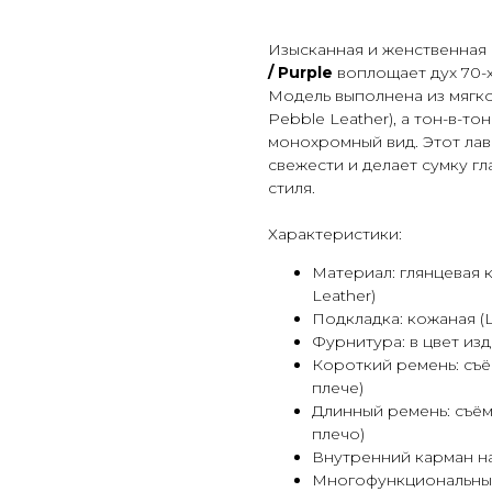
Изысканная и женственная
/ Purple
воплощает дух 70-
Модель выполнена из мягкой
Pebble Leather
), а тон-в-т
монохромный вид. Этот ла
свежести и делает сумку гл
стиля.
Характеристики:
Материал: глянцевая к
Leather
)
Подкладка: кожаная (
L
Фурнитура: в цвет изд
Короткий ремень: съё
плече)
Длинный ремень: съём
плечо)
Внутренний карман н
Многофункциональны