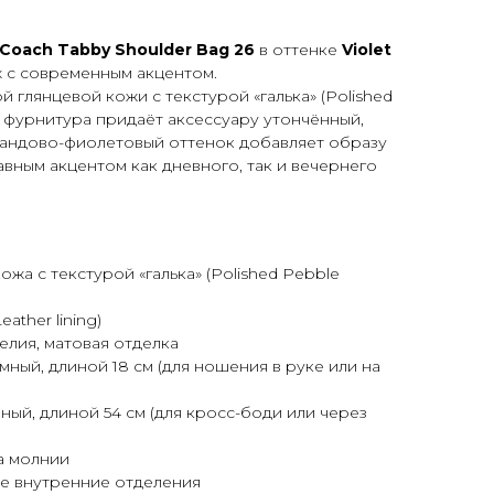
Coach Tabby Shoulder Bag 26
в оттенке
Violet
х с современным акцентом.
 глянцевой кожи с текстурой «галька» (
Polished
он фурнитура придаёт аксессуару утончённый,
вандово-фиолетовый оттенок добавляет образу
авным акцентом как дневного, так и вечернего
ожа с текстурой «галька» (
Polished Pebble
eather lining
)
елия, матовая отделка
мный, длиной 18 см (для ношения в руке или на
ный, длиной 54 см (для кросс-боди или через
а молнии
е внутренние отделения