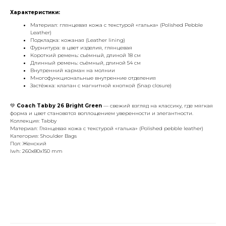
Характеристики:
Материал: глянцевая кожа с текстурой «галька» (
Polished Pebble
Leather
)
Подкладка: кожаная (
Leather lining
)
Фурнитура: в цвет изделия, глянцевая
Короткий ремень: съёмный, длиной 18 см
Длинный ремень: съёмный, длиной 54 см
Внутренний карман на молнии
Многофункциональные внутренние отделения
Застёжка: клапан с магнитной кнопкой (
Snap closure
)
💚
Coach Tabby 26 Bright Green
— свежий взгляд на классику, где мягкая
форма и цвет становятся воплощением уверенности и элегантности.
Коллекция: Tabby
Материал: Глянцевая кожа с текстурой «галька» (Polished pebble leather)
Категория: Shoulder Bags
Пол: Женский
lwh: 260x80x150 mm