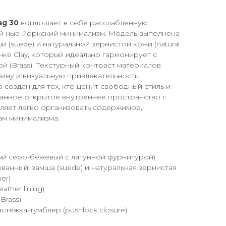
ag 30
воплощает в себе расслабленную
ый нью-йоркский минимализм. Модель выполнена
 (suede) и натуральной зернистой кожи (natural
тенке Clay, который идеально гармонирует с
й (Brass). Текстурный контраст материалов
ину и визуальную привлекательность.
 создан для тех, кто ценит свободный стиль и
анное открытое внутреннее пространство с
ляет легко организовать содержимое,
ам минимализма.
жный серо-бежевый с латунной фурнитурой)
анный: замша (suede) и натуральная зернистая
her)
ather lining)
Brass)
стёжка-тумблер (pushlock closure)