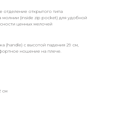
 отделение открытого типа
молнии (inside zip pocket) для удобной
асности ценных мелочей
а (handle) с высотой падения 29 см,
ортное ношение на плече.
2 см