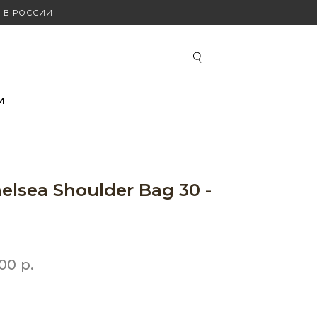
 В РОССИИ
И
lsea Shoulder Bag 30 -
00
р.