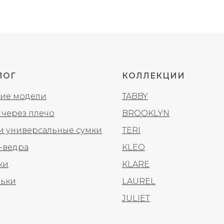
ЛОГ
КОЛЛЕКЦИИ
ие модели
TABBY
 через плечо
BROOKLYN
 и универсальные сумки
TERI
-ведра
KLEO
ки
KLARE
ьки
LAUREL
JULIET