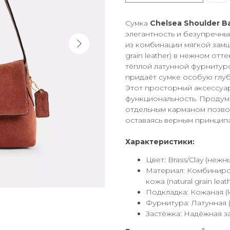
Сумка
Chelsea Shoulder B
элегантность и безупречн
из комбинации мягкой замши
grain leather) в нежном от
тёплой латунной фурнитуро
придаёт сумке особую глуб
Этот просторный аксессуар
функциональность. Продум
отдельным карманом позво
оставаясь верным принцип
Характеристики:
Цвет: Brass/Clay (не
Материал: Комбиниров
кожа (natural grain leat
Подкладка: Кожаная (le
Фурнитура: Латунная (
Застёжка: Надёжная за