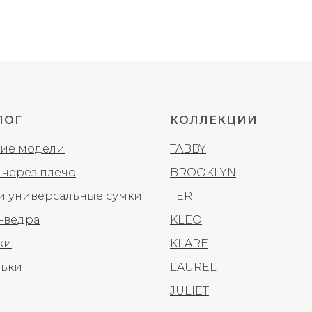
ЛОГ
КОЛЛЕКЦИИ
ие модели
TABBY
 через плечо
BROOKLYN
 и универсальные сумки
TERI
-ведра
KLEO
ки
KLARE
ьки
LAUREL
JULIET