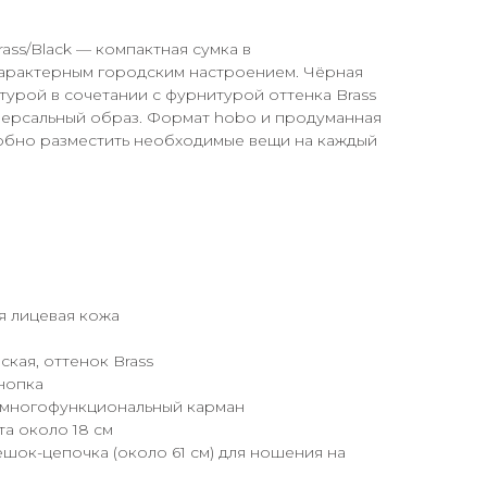
rass/Black — компактная сумка в
характерным городским настроением. Чёрная
стурой в сочетании с фурнитурой оттенка Brass
версальный образ. Формат hobo и продуманная
обно разместить необходимые вещи на каждый
я лицевая кожа
ская, оттенок Brass
кнопка
 многофункциональный карман
та около 18 см
шок-цепочка (около 61 см) для ношения на