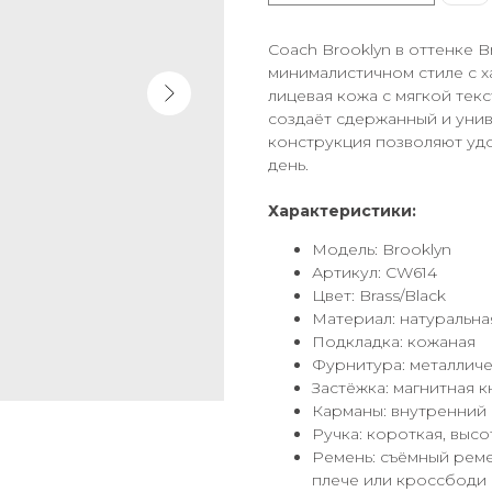
Coach Brooklyn в оттенке B
минималистичном стиле с 
лицевая кожа с мягкой тек
создаёт сдержанный и уни
конструкция позволяют уд
день.
Характеристики:
Модель: Brooklyn
Артикул: CW614
Цвет: Brass/Black
Материал: натуральна
Подкладка: кожаная
Фурнитура: металличе
Застёжка: магнитная 
Карманы: внутренний
Ручка: короткая, высо
Ремень: съёмный реме
плече или кроссбоди