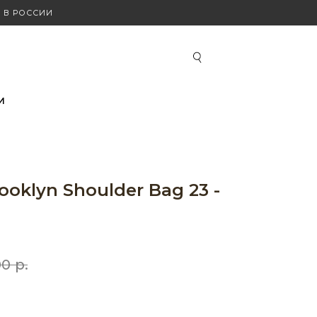
 В РОССИИ
И
oklyn Shoulder Bag 23 -
00
р.