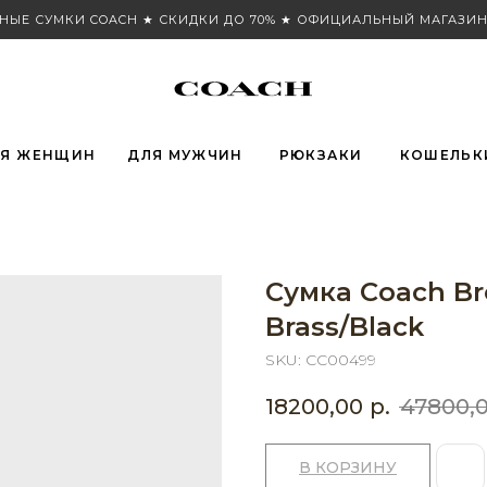
НЫЕ СУМКИ COACH ★ СКИДКИ ДО 70% ★ ОФИЦИАЛЬНЫЙ МАГАЗИН
Я ЖЕНЩИН
ДЛЯ МУЖЧИН
РЮКЗАКИ
КОШЕЛЬК
Сумка Coach Bro
Brass/Black
SKU:
CC00499
18200,00
р.
47800,
В КОРЗИНУ