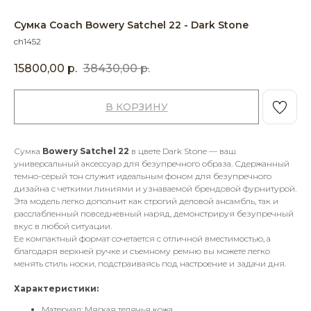
Сумка Coach Bowery Satchel 22 - Dark Stone
ch1452
15800,00
р.
38430,00
р.
В КОРЗИНУ
Сумка
Bowery Satchel 22
в цвете Dark Stone — ваш
универсальный аксессуар для безупречного образа. Сдержанный
темно-серый тон служит идеальным фоном для безупречного
дизайна с четкими линиями и узнаваемой брендовой фурнитурой.
Эта модель легко дополнит как строгий деловой ансамбль, так и
расслабленный повседневный наряд, демонстрируя безупречный
вкус в любой ситуации.
Ее компактный формат сочетается с отличной вместимостью, а
благодаря верхней ручке и съемному ремню вы можете легко
менять стиль носки, подстраиваясь под настроение и задачи дня.
Характеристики:
Материал: Мягкая телячья кожа