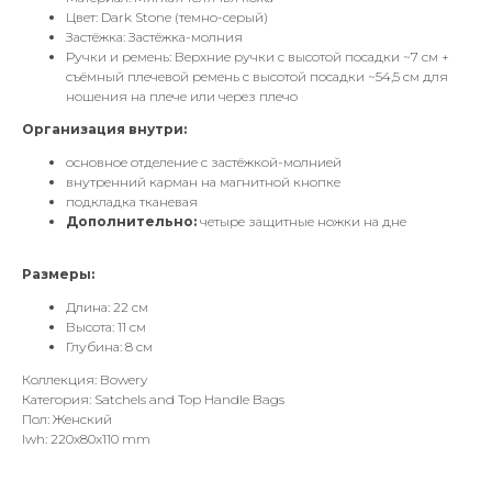
Цвет: Dark Stone (темно-серый)
Застёжка: Застёжка-молния
Ручки и ремень: Верхние ручки с высотой посадки ~7 см +
съёмный плечевой ремень с высотой посадки ~54,5 см для
ношения на плече или через плечо
Организация внутри:
основное отделение с застёжкой-молнией
внутренний карман на магнитной кнопке
подкладка тканевая
Дополнительно:
четыре защитные ножки на дне
Размеры:
Длина: 22 см
Высота: 11 см
Глубина: 8 см
Коллекция: Bowery
Категория: Satchels and Top Handle Bags
Пол: Женский
lwh: 220x80x110 mm