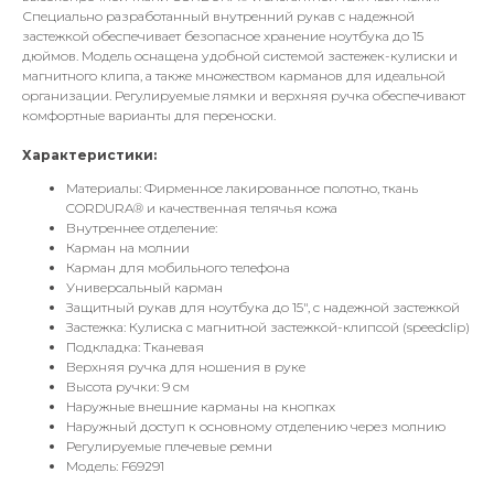
Специально разработанный внутренний рукав с надежной
застежкой обеспечивает безопасное хранение ноутбука до 15
дюймов. Модель оснащена удобной системой застежек-кулиски и
магнитного клипа, а также множеством карманов для идеальной
организации. Регулируемые лямки и верхняя ручка обеспечивают
комфортные варианты для переноски.
Характеристики:
Материалы: Фирменное лакированное полотно, ткань
CORDURA® и качественная телячья кожа
Внутреннее отделение:
Карман на молнии
Карман для мобильного телефона
Универсальный карман
Защитный рукав для ноутбука до 15", с надежной застежкой
Застежка: Кулиска с магнитной застежкой-клипсой (speedclip)
Подкладка: Тканевая
Верхняя ручка для ношения в руке
Высота ручки: 9 см
Наружные внешние карманы на кнопках
Наружный доступ к основному отделению через молнию
Регулируемые плечевые ремни
Модель: F69291