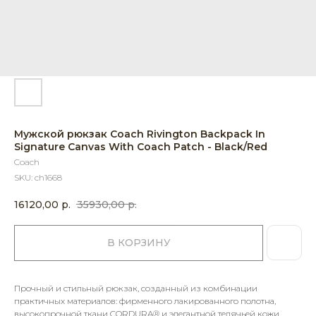
Мужской рюкзак Coach Rivington Backpack In
Signature Canvas With Coach Patch - Black/Red
Coach
SKU:
ch1668
16120,00
р.
35930,00
р.
В КОРЗИНУ
Прочный и стильный рюкзак, созданный из комбинации
практичных материалов: фирменного лакированного полотна,
высокопрочной ткани CORDURA® и элегантной телячьей кожи.