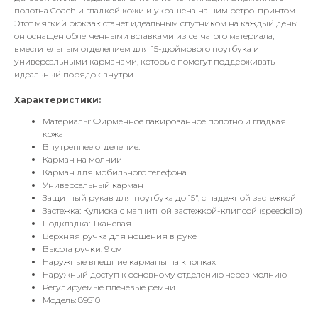
полотна Coach и гладкой кожи и украшена нашим ретро-принтом.
Этот мягкий рюкзак станет идеальным спутником на каждый день:
он оснащен облегченными вставками из сетчатого материала,
вместительным отделением для 15-дюймового ноутбука и
универсальными карманами, которые помогут поддерживать
идеальный порядок внутри.
Характеристики:
Материалы: Фирменное лакированное полотно и гладкая
кожа
Внутреннее отделение:
Карман на молнии
Карман для мобильного телефона
Универсальный карман
Защитный рукав для ноутбука до 15", с надежной застежкой
Застежка: Кулиска с магнитной застежкой-клипсой (speedclip)
Подкладка: Тканевая
Верхняя ручка для ношения в руке
Высота ручки: 9 см
Наружные внешние карманы на кнопках
Наружный доступ к основному отделению через молнию
Регулируемые плечевые ремни
Модель: 89510