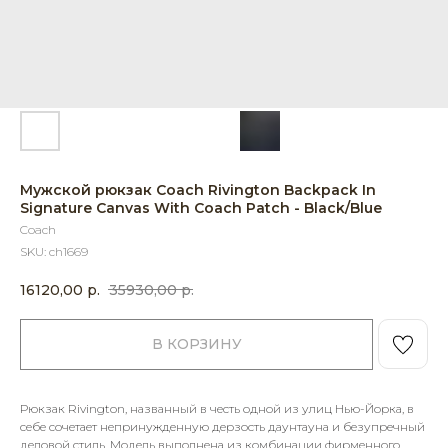
Мужской рюкзак Coach Rivington Backpack In
Signature Canvas With Coach Patch - Black/Blue
Coach
SKU:
ch1669
16120,00
р.
35930,00
р.
В КОРЗИНУ
Рюкзак Rivington, названный в честь одной из улиц Нью-Йорка, в
себе сочетает непринужденную дерзость даунтауна и безупречный
деловой стиль. Модель выполнена из комбинации фирменного