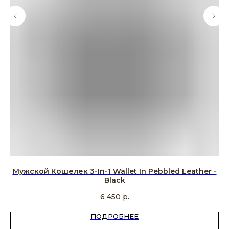
re
Мужской Кошелек 3-In-1 Wallet In Pebbled Leather -
Му
k
Black
6 450
р.
ПОДРОБНЕЕ