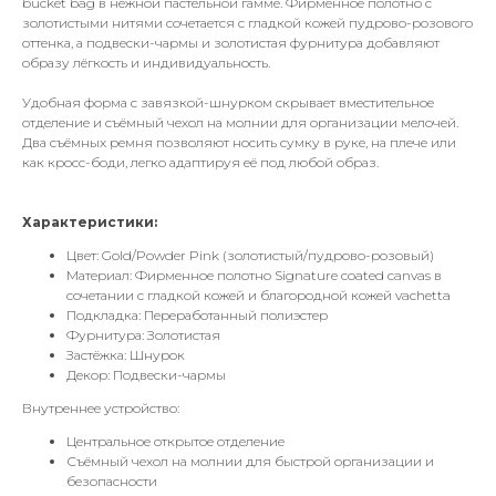
bucket bag в нежной пастельной гамме. Фирменное полотно с
золотистыми нитями сочетается с гладкой кожей пудрово-розового
оттенка, а подвески-чармы и золотистая фурнитура добавляют
образу лёгкость и индивидуальность.
Удобная форма с завязкой-шнурком скрывает вместительное
отделение и съёмный чехол на молнии для организации мелочей.
Два съёмных ремня позволяют носить сумку в руке, на плече или
как кросс-боди, легко адаптируя её под любой образ.
Характеристики:
Цвет: Gold/Powder Pink (золотистый/пудрово-розовый)
Материал: Фирменное полотно Signature coated canvas в
сочетании с гладкой кожей и благородной кожей vachetta
Подкладка: Переработанный полиэстер
Фурнитура: Золотистая
Застёжка: Шнурок
Декор: Подвески-чармы
Внутреннее устройство:
Центральное открытое отделение
Съёмный чехол на молнии для быстрой организации и
безопасности