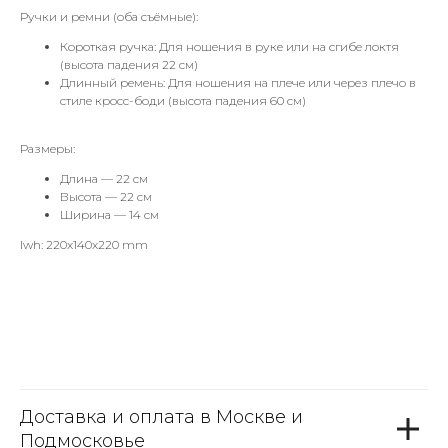
Ручки и ремни (оба съёмные):
Короткая ручка: Для ношения в руке или на сгибе локтя
(высота падения 22 см)
Длинный ремень: Для ношения на плече или через плечо в
стиле кросс-боди (высота падения 60 см)
Размеры:
Длина — 22 см
Высота — 22 см
Ширина — 14 см
lwh: 220x140x220 mm
Доставка и оплата в Москве и
Подмосковье