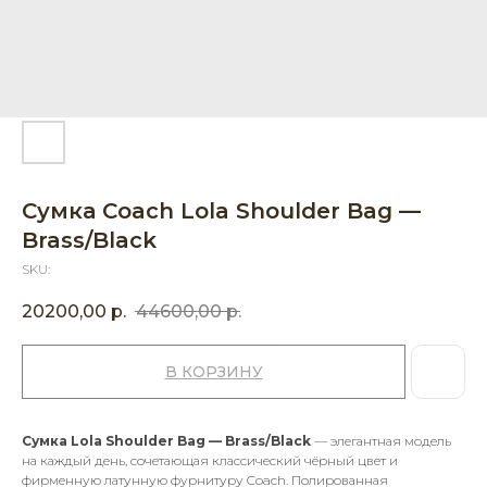
Сумка Coach Lola Shoulder Bag —
Brass/Black
SKU:
20200,00
р.
44600,00
р.
В КОРЗИНУ
Сумка Lola Shoulder Bag — Brass/Black
— элегантная модель
на каждый день, сочетающая классический чёрный цвет и
фирменную латунную фурнитуру Coach. Полированная