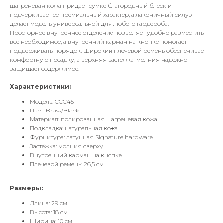
шагреневая кожа придаёт сумке благородный блеск и
подчёркивает её премиальный характер, а лаконичный силуэт
делает модель универсальной для любого гардероба.
Просторное внутреннее отделение позволяет удобно разместить
всё необходимое, а внутренний карман на кнопке помогает
поддерживать порядок. Широкий плечевой ремень обеспечивает
комфортную посадку, а верхняя застёжка-молния надёжно
защищает содержимое.
Характеристики:
Модель: CCC45
Цвет: Brass/Black
Материал: полированная шагреневая кожа
Подкладка: натуральная кожа
Фурнитура: латунная Signature hardware
Застёжка: молния сверху
Внутренний карман на кнопке
Плечевой ремень: 26,5 см
Размеры:
Длина: 29 см
Высота: 18 см
Ширина: 10 см