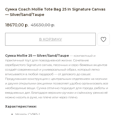
Сумка Coach Mollie Tote Bag 25 In Signature Canvas
— Silver/Sand/Taupe
18670,00
р.
45630,00
р.
В КОРЗИНУ
Сумка Mollie 25 — Silver/Sand/Taupe
— компактный и
практичный тоут для повседневной жизни. Сочетание
серебристого Signature canvas, песочных и серо-бежевых акцентов
создаёт современный и универсальный образ, который легко
вписывается в любой гардероб — от делового до casual.
Продуманная конструкция с центральным отделением на молнии
и двумя открытыми секциями позволяет удобно организовать все
необходимые вещи. Сумка отлично подходит для города, работы и
ежедневных дел. Благодаря верхним ручкам и съёмному ремню её
можно носить в руке, на плече или через плечо.
Характеристики:
Модель: CV965-1