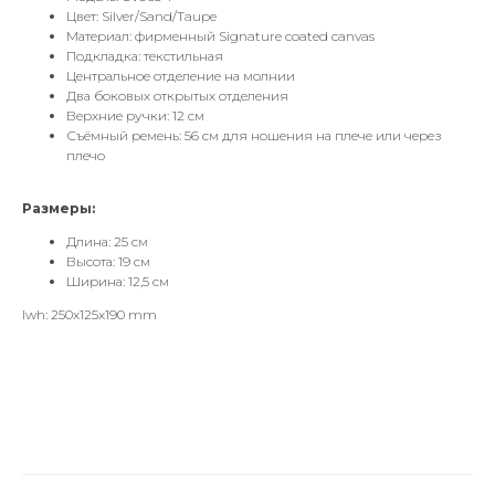
Цвет: Silver/Sand/Taupe
Материал: фирменный Signature coated canvas
Подкладка: текстильная
Центральное отделение на молнии
Два боковых открытых отделения
Верхние ручки: 12 см
Съёмный ремень: 56 см для ношения на плече или через
плечо
Размеры:
Длина: 25 см
Высота: 19 см
Ширина: 12,5 см
lwh: 250x125x190 mm