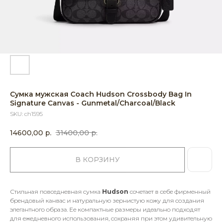
Сумка мужская Coach Hudson Crossbody Bag In
Signature Canvas - Gunmetal/Charcoal/Black
SKU:
ch1595
14600,00
р.
31400,00
р.
В КОРЗИНУ
Стильная повседневная сумка
Hudson
сочетает в себе фирменный
брендовый канвас и натуральную зернистую кожу для создания
элегантного образа. Ее компактные размеры идеально подходят
для ежедневного использования, сохраняя при этом удивительную