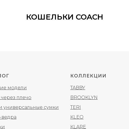
КОШЕЛЬКИ COACH
ЛОГ
КОЛЛЕКЦИИ
ие модели
TABBY
 через плечо
BROOKLYN
 и универсальные сумки
TERI
-ведра
KLEO
ки
KLARE