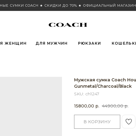
НЫЕ СУМКИ COACH ★ СКИДКИ ДО 70% ★ ОФИЦИАЛЬНЫЙ МАГАЗИН
Я ЖЕНЩИН
ДЛЯ МУЖЧИН
РЮКЗАКИ
КОШЕЛЬК
Мужская сумка Coach Houst
Gunmetal/Charcoal/Black
SKU:
ch1247
15800,00
р.
44900,00
р.
В КОРЗИНУ