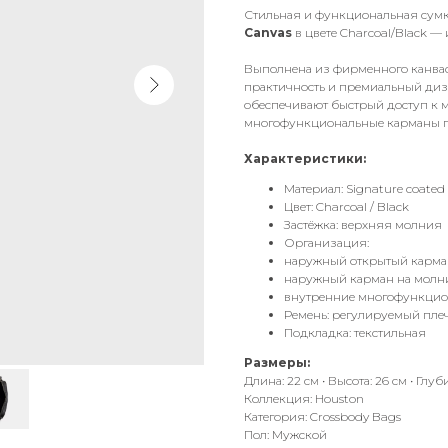
Стильная и функциональная сум
Canvas
в цвете Charcoal/Black 
Выполнена из фирменного канваса
практичность и премиальный ди
обеспечивают быстрый доступ к м
многофункциональные карманы по
Характеристики:
Материал: Signature coated
Цвет: Charcoal / Black
Застёжка: верхняя молния
Организация:
наружный открытый карма
наружный карман на молн
внутренние многофункцио
Ремень: регулируемый пле
Подкладка: текстильная
Размеры:
Длина: 22 см • Высота: 26 см • Глуб
Коллекция: Houston
Категория: Crossbody Bags
Пол: Мужской