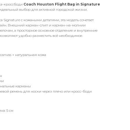
ка-кроссбоди
Coach Houston Flight Bag in Signature
— идеальный выбор для активной городской жизни.
 Signature с кожаными деталями, эта модель сочетает
зайн. Внешний карман-слип и карман-на-молнии
елочам, а просторное основное отделение и внутренние
зволяют удобно разместить всё необходимое.
 canvas + натуральная кожа
н
ии
нальные карманы
чевой ремень для носки через плечо или кросс-боди
ина: 5 см