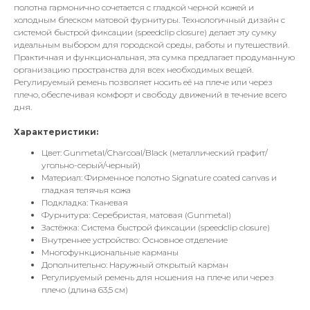
полотна гармонично сочетается с гладкой черной кожей и
холодным блеском матовой фурнитуры. Технологичный дизайн с
системой быстрой фиксации (speedclip closure) делает эту сумку
идеальным выбором для городской среды, работы и путешествий.
Практичная и функциональная, эта сумка предлагает продуманную
организацию пространства для всех необходимых вещей.
Регулируемый ремень позволяет носить её на плече или через
плечо, обеспечивая комфорт и свободу движений в течение всего
дня.
Характеристики:
Цвет: Gunmetal/Charcoal/Black (металлический графит/
угольно-серый/черный)
Материал: Фирменное полотно Signature coated canvas и
гладкая телячья кожа
Подкладка: Тканевая
Фурнитура: Серебристая, матовая (Gunmetal)
Застёжка: Система быстрой фиксации (speedclip closure)
Внутреннее устройство: Основное отделение
Многофункциональные карманы
Дополнительно: Наружный открытый карман
Регулируемый ремень для ношения на плече или через
плечо (длина 63,5 см)