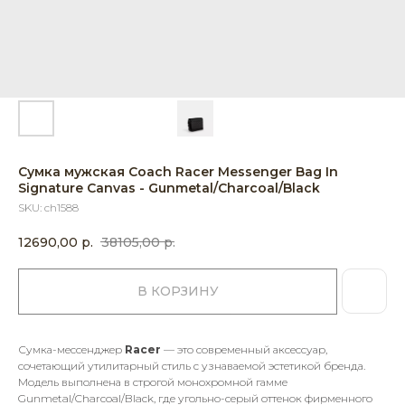
Сумка мужская Coach Racer Messenger Bag In
Signature Canvas - Gunmetal/Charcoal/Black
SKU:
ch1588
12690,00
р.
38105,00
р.
В КОРЗИНУ
Сумка-мессенджер
Racer
— это современный аксессуар,
сочетающий утилитарный стиль с узнаваемой эстетикой бренда.
Модель выполнена в строгой монохромной гамме
Gunmetal/Charcoal/Black, где угольно-серый оттенок фирменного