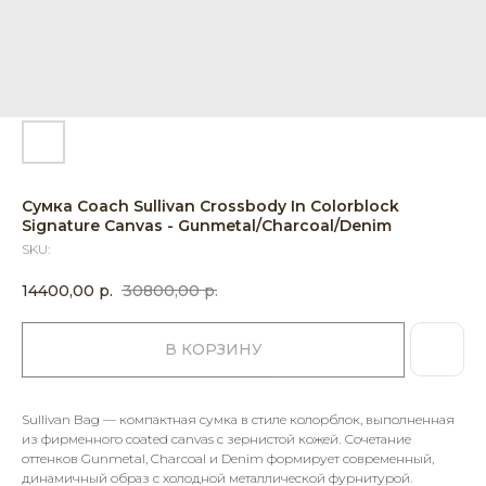
Сумка Coach Sullivan Crossbody In Colorblock
Signature Canvas - Gunmetal/Charcoal/Denim
SKU:
14400,00
р.
30800,00
р.
В КОРЗИНУ
Sullivan Bag — компактная сумка в стиле колорблок, выполненная
из фирменного coated canvas с зернистой кожей. Сочетание
оттенков Gunmetal, Charcoal и Denim формирует современный,
динамичный образ с холодной металлической фурнитурой.