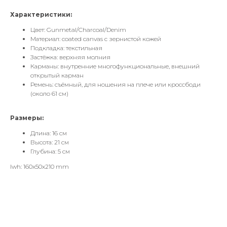
Характеристики:
Цвет: Gunmetal/Charcoal/Denim
Материал: coated canvas с зернистой кожей
Подкладка: текстильная
Застёжка: верхняя молния
Карманы: внутренние многофункциональные, внешний
открытый карман
Ремень: съёмный, для ношения на плече или кроссбоди
(около 61 см)
Размеры:
Длина: 16 см
Высота: 21 см
Глубина: 5 см
lwh: 160x50x210 mm