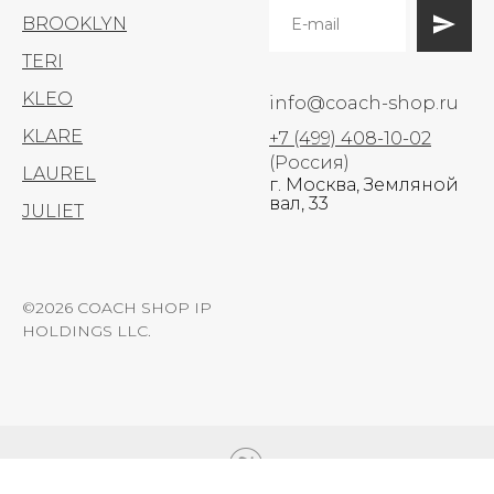
BROOKLYN
TERI
KLEO
info@coach-shop.ru
KLARE
+7 (499) 408-10-02
(Россия)
LAUREL
г. Москва, Земляной
вал, 33
JULIET
©2026 COACH SHOP IP
HOLDINGS LLC.
Tilda
Made on