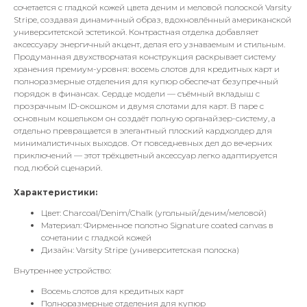
сочетается с гладкой кожей цвета деним и меловой полоской Varsity
Stripe, создавая динамичный образ, вдохновлённый американской
университетской эстетикой. Контрастная отделка добавляет
аксессуару энергичный акцент, делая его узнаваемым и стильным.
Продуманная двухстворчатая конструкция раскрывает систему
хранения премиум-уровня: восемь слотов для кредитных карт и
полноразмерные отделения для купюр обеспечат безупречный
порядок в финансах. Сердце модели — съёмный вкладыш с
прозрачным ID-окошком и двумя слотами для карт. В паре с
основным кошельком он создаёт полную органайзер-систему, а
отдельно превращается в элегантный плоский кардхолдер для
минималистичных выходов. От повседневных дел до вечерних
приключений — этот трёхцветный аксессуар легко адаптируется
под любой сценарий.
Характеристики:
Цвет: Charcoal/Denim/Chalk (угольный/деним/меловой)
Материал: Фирменное полотно Signature coated canvas в
сочетании с гладкой кожей
Дизайн: Varsity Stripe (университетская полоска)
Внутреннее устройство:
Восемь слотов для кредитных карт
Полноразмерные отделения для купюр