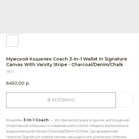
Мужской Кошелек Coach 3-In-1 Wallet In Signature
Canvas With Varsity Stripe - Charcoal/Denim/Chalk
SKU:
6450,00
р.
В КОРЗИНУ
Кошелёк
3-In-1 Coach
— это три аксессуара в одном, воплощение
спортивной классики и современного стиля. Модель выполнена в
выразительной гамме Charcoal/Denim/Chalk, где фирменное
полотно Signature coated canvas насыщенного угольного оттенка