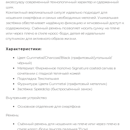
аксессуару современный технологичный характер и сдержанный
шик.
Компактный вертикальный силуэт идеально подходит для
ношения смартфона и самых необходимых мелочей. Уникальная
застёжка обеспечивает надёжную фиксацию и мгновенный доступ к
содержимому. Съёмный ремень позволяет носить сумку на плече
или через плечо в стиле кросс-боди, делая её идеальным
спутником для активного образа жизни.
Характеристики:
Цвет: Gunmetal/Charcoal/Black (графитовый/угольный/
чёрный)
Материал: Фирменное полотно Signature coated canvas в
сочетании с гладкой телячьей кожей
Подкладка: Текстильная
Фурнитура: Цвета Gunmetal (графитовый металлик)
Застёжка: Speedclip (быстросъёмный замок)
Внутреннее устройство:
Основное отделение для смартфона
Ремень:
Съёмный ремень для ношения на плече или через плечо в
стиле кросс-боди (высота падения 71 см)