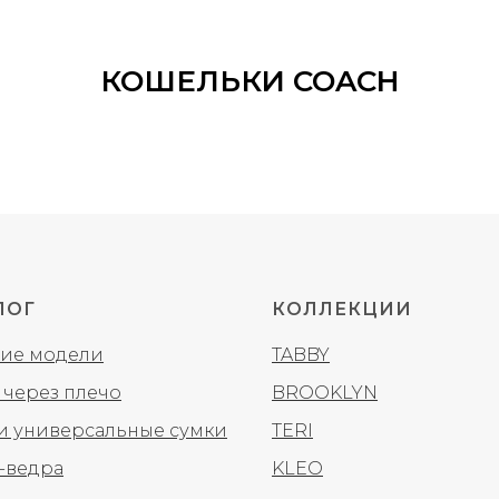
КОШЕЛЬКИ COACH
ЛОГ
КОЛЛЕКЦИИ
ие модели
TABBY
 через плечо
BROOKLYN
 и универсальные сумки
TERI
-ведра
KLEO