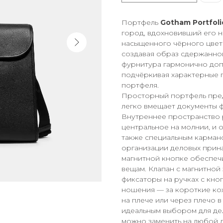
Портфель
Gotham Portfoli
город, вдохновивший его н
насыщенного чёрного цвета
создавая образ сдержанной
фурнитура гармонично доп
подчёркивая характерные 
портфеля.
Просторный портфель пред
легко вмещает документы ф
Внутреннее пространство р
центральное на молнии, и
также специальным карман
организации деловых прин
магнитной кнопке обеспеч
вещам. Клапан с магнитной
фиксаторы на ручках с кно
ношения — за короткие ко
на плече или через плечо 
идеальным выбором для де
можно заменить на любой д