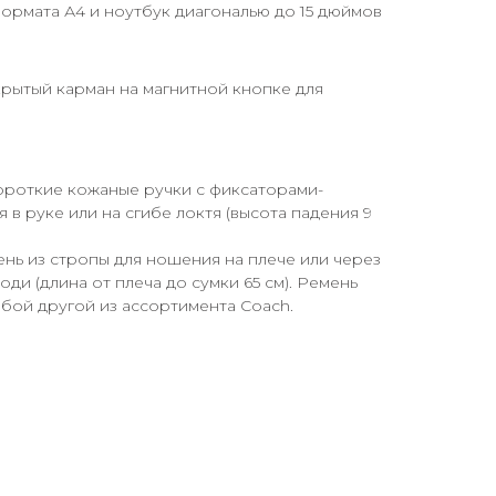
ормата А4 и ноутбук диагональю до 15 дюймов
рытый карман на магнитной кнопке для
ороткие кожаные ручки с фиксаторами-
 в руке или на сгибе локтя (высота падения 9
нь из стропы для ношения на плече или через
оди (длина от плеча до сумки 65 см). Ремень
бой другой из ассортимента Coach.