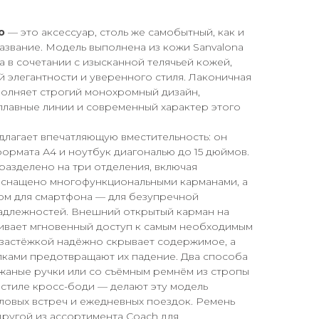
o
— это аксессуар, столь же самобытный, как и
азвание. Модель выполнена из кожи Sanvalona
 в сочетании с изысканной телячьей кожей,
 элегантности и уверенного стиля. Лаконичная
олняет строгий монохромный дизайн,
плавные линии и современный характер этого
лагает впечатляющую вместительность: он
ормата А4 и ноутбук диагональю до 15 дюймов.
азделено на три отделения, включая
 оснащено многофункциональными карманами, а
ом для смартфона — для безупречной
адлежностей. Внешний открытый карман на
ивает мгновенный доступ к самым необходимым
 застёжкой надёжно скрывает содержимое, а
пками предотвращают их падение. Два способа
жаные ручки или со съёмным ремнём из стропы
в стиле кросс-боди — делают эту модель
ловых встреч и ежедневных поездок. Ремень
ругой из ассортимента Coach для