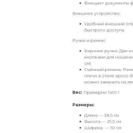
Вмещает документы ф
Внешнее устройство:
Удобный внешний отк
быстрого доступа
Ручки и ремни:
Верхние ручки: Две к
кнопками для ношения
см)
Съёмный ремень: Реме
плечо в стиле кросс-б
можно заменить на лю
Вес:
Примерно 1410 г
Размеры:
Длина — 38,5 см
Высота — 29,5 см
Ширина
— 10 см