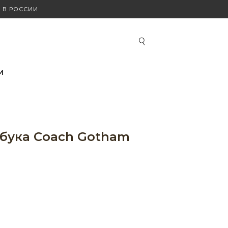
 В РОССИИ
И
тбука Coach Gotham