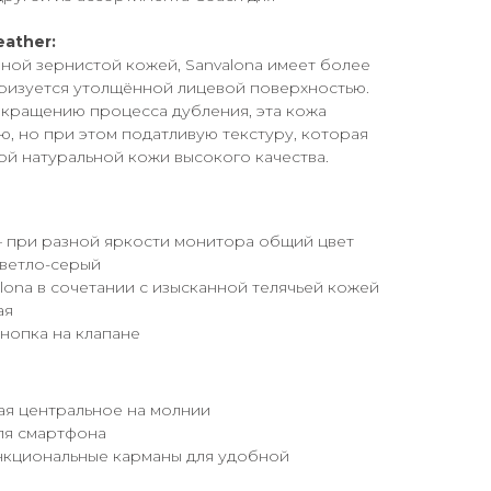
ather:
ной зернистой кожей, Sanvalona имеет более
еризуется утолщённой лицевой поверхностью.
кращению процесса дубления, эта кожа
ю, но при этом податливую текстуру, которая
ой натуральной кожи высокого качества.
 — при разной яркости монитора общий цвет
светло-серый
lona в сочетании с изысканной телячьей кожей
ая
кнопка на клапане
ая центральное на молнии
ля смартфона
кциональные карманы для удобной