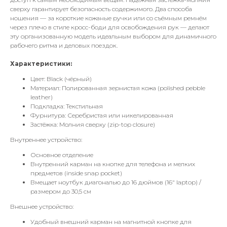
сверху гарантирует безопасность содержимого. Два способа
ношения — за короткие кожаные ручки или со съёмным ремнём
через плечо в стиле кросс-боди для освобождения рук — делают
эту организованную модель идеальным выбором для динамичного
рабочего ритма и деловых поездок.
Характеристики:
Цвет: Black (чёрный)
Материал: Полированная зернистая кожа (polished pebble
leather)
Подкладка: Текстильная
Фурнитура: Серебристая или никелированная
Застёжка: Молния сверху (zip-top closure)
Внутреннее устройство:
Основное отделение
Внутренний карман на кнопке для телефона и мелких
предметов (inside snap pocket)
Вмещает ноутбук диагональю до 16 дюймов (16" laptop) /
размером до 30,5 см
Внешнее устройство:
Удобный внешний карман на магнитной кнопке для