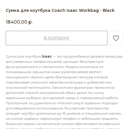
Сумка для ноутбука Coach Isaac Workbag - Black
18400,00
р.
В КОРЗИНУ
Сумка для ноутбука
Isaac
— это трудолюбивый деловой аксессуар
для уверенных профессионалов, ценящих безупречную
функциональность и элегантность. Модель выполнена из
полированной зернистой кожи (polished pebble leather)
насыщенного чёрного цвета, благородная текстура которой
подчёркивает статусный характер аксессуара и добавляет ему
изысканной тактильности. Лаконичная фурнитура гармонично
дополняет строгий монохромный образ, делая эту сумку
идеальным выбором для деловой среды и повседневной работы.
Просторный, но удивительно плоский силуэт идеально подходит
для ежедневного использования. Внутреннее пространство
вмещает ноутбук диагональю до 16 дюймов, а специальный карман
на кнопке надёжно зафиксирует телефон и небольшие предметы.
Внешний карман на магнитной кнопке обеспечивает мгновенный
доступ к самым необходимым вещам. Надёжная застёжка-молния