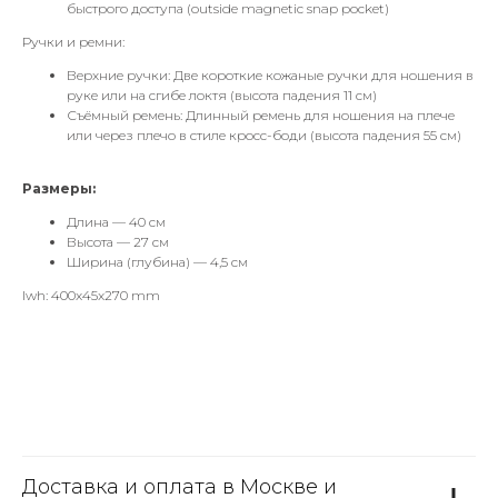
быстрого доступа (outside magnetic snap pocket)
Ручки и ремни:
Верхние ручки: Две короткие кожаные ручки для ношения в
руке или на сгибе локтя (высота падения 11 см)
Съёмный ремень: Длинный ремень для ношения на плече
или через плечо в стиле кросс-боди (высота падения 55 см)
Размеры:
Длина — 40 см
Высота — 27 см
Ширина (глубина) — 4,5 см
lwh: 400x45x270 mm
Доставка и оплата в Москве и