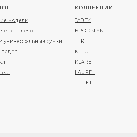
ЛОГ
КОЛЛЕКЦИИ
ие модели
TABBY
 через плечо
BROOKLYN
 и универсальные сумки
TERI
-ведра
KLEO
ки
KLARE
ьки
LAUREL
JULIET