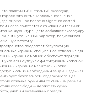
 это практичный и стильный аксессуар,
о городского ритма. Модель выполнена в
 где фирменное полотно Signature coated
ипом Coach сочетается с изысканной телячьей
ттенка. Фурнитура цвета добавляет аксессуару
 акцент и утончённый характер, подчёркивая
ременную эстетику.
ространство предлагает безупречную
ональные карманы, специальное отделение для
ренний карман на молнии обеспечат порядок
. Рукав для ноутбука с фиксирующим клапаном
Внешний карман на магнитной кнопке
доступ к самым необходимым вещам. Надёжная
рантирует безопасность содержимого. Два
откие кожаные ручки или со съёмным ремнём
 стиле кросс-боди — делают эту сумку
боты, учёбы и ежедневных поездок.