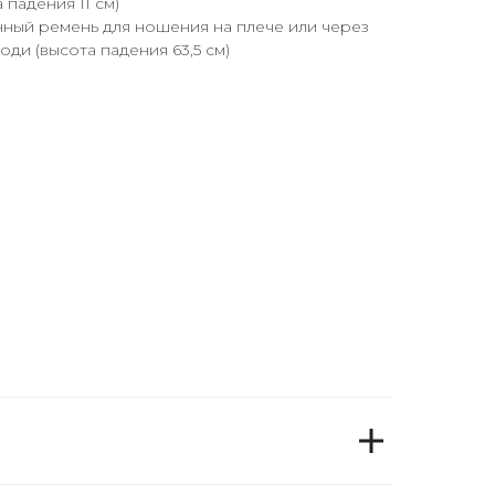
 падения 11 см)
ный ремень для ношения на плече или через
оди (высота падения 63,5 см)