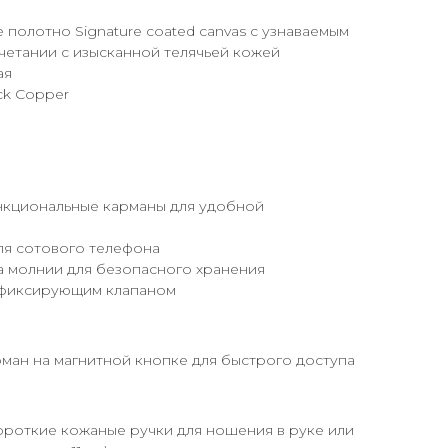
полотно Signature coated canvas с узнаваемым
четании с изысканной телячьей кожей
ая
ck Copper
кциональные карманы для удобной
ля сотового телефона
а молнии для безопасного хранения
с фиксирующим клапаном
ман на магнитной кнопке для быстрого доступа
ороткие кожаные ручки для ношения в руке или