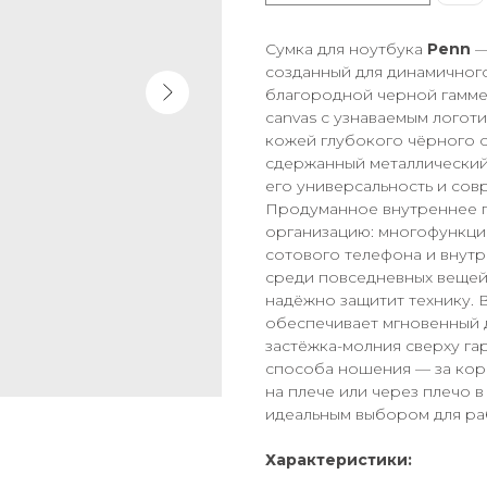
Сумка для ноутбука
Penn
—
созданный для динамичног
благородной черной гамме,
canvas с узнаваемым логот
кожей глубокого чёрного о
сдержанный металлический
его универсальность и сов
Продуманное внутреннее п
организацию: многофункци
сотового телефона и внут
среди повседневных вещей
надёжно защитит технику. 
обеспечивает мгновенный 
застёжка-молния сверху га
способа ношения — за кор
на плече или через плечо в
идеальным выбором для ра
Характеристики: