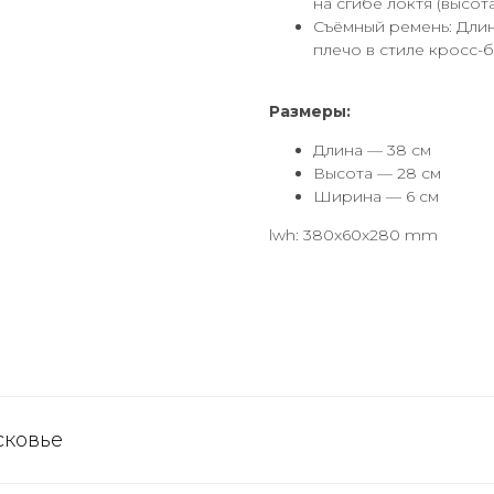
на сгибе локтя (высота
Съёмный ремень: Длин
плечо в стиле кросс-б
Размеры:
Длина — 38 см
Высота — 28 см
Ширина — 6 см
lwh: 380x60x280 mm
сковье