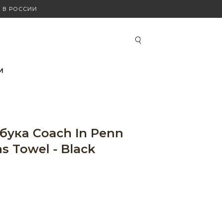
 В РОССИИ
И
бука Coach In Penn
s Towel - Black