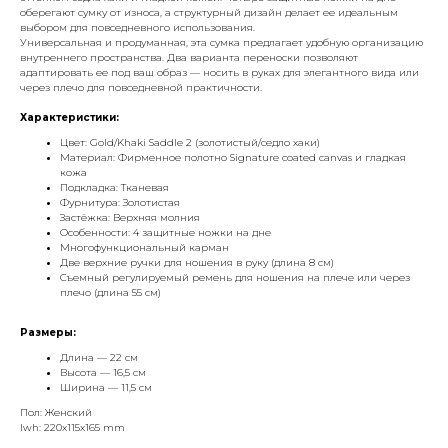
оберегают сумку от износа, а структурный дизайн делает ее идеальным
выбором для повседневного использования.
Универсальная и продуманная, эта сумка предлагает удобную организацию
внутреннего пространства. Два варианта переноски позволяют
адаптировать ее под ваш образ — носить в руках для элегантного вида или
через плечо для повседневной практичности.
Характеристики:
Цвет: Gold/Khaki Saddle 2 (золотистый/седло хаки)
Материал: Фирменное полотно Signature coated canvas и гладкая
кожа
Подкладка: Тканевая
Фурнитура: Золотистая
Застёжка: Верхняя молния
Особенности: 4 защитные ножки на дне
Многофункциональный карман
Две верхние ручки для ношения в руку (длина 8 см)
Съемный регулируемый ремень для ношения на плече или через
плечо (длина 55 см)
Размеры:
Длина — 22 см
Высота — 16,5 см
Ширина — 11,5 см
Пол: Женский
lwh: 220x115x165 mm