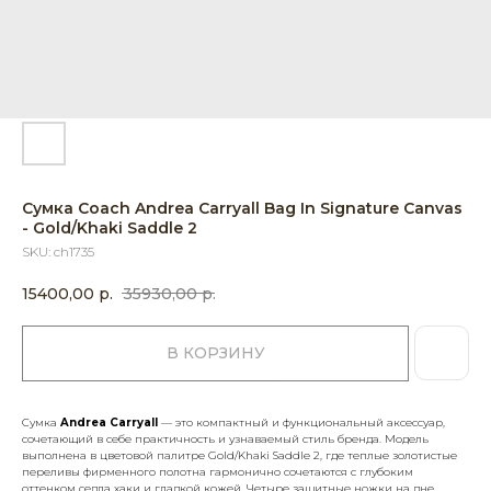
Сумка Coach Andrea Carryall Bag In Signature Canvas
- Gold/Khaki Saddle 2
SKU:
ch1735
15400,00
р.
35930,00
р.
В КОРЗИНУ
Сумка
Andrea Carryall
— это компактный и функциональный аксессуар,
сочетающий в себе практичность и узнаваемый стиль бренда. Модель
выполнена в цветовой палитре Gold/Khaki Saddle 2, где теплые золотистые
переливы фирменного полотна гармонично сочетаются с глубоким
оттенком седла хаки и гладкой кожей. Четыре защитные ножки на дне