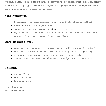
Модель выполнена из премиальной натуральной зернистой кожи, обладает
мягким, но структурированным силуэтом и продуманной функциональной
организацией для повседневных задач.
Характеристики:
Материал: натуральная зернистая кожа (Natural grain leather)
Цвет: Brass/Maple (латунь/клен)
Застёжка: застёжка-карабин (dogleash clip closure)
Ручки и ремень: цельная кожаная ручка + съёмный регулируемый
плечевой ремень с высотой посадки ~36 см
Организация внутри:
просторное основное отделение (вмещает 13-дюймовый ноутбук)
внутренний карман на магнитной кнопке (inside snap pocket)
съёмная косметичка на молнии (removable zip pouch)
Дополнительно: кожаный брелок в виде буквы "C" в тон корпуса
Размеры:
Длина: 28 см
Высота: 29 см
Глубина: 17 см
Пол: Женский
lwh: 280x170x290 mm