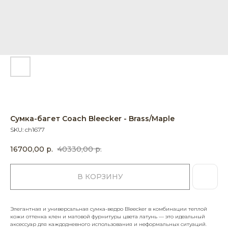
Сумка-багет Coach Bleecker - Brass/Maple
SKU:
ch1677
16700,00
р.
40330,00
р.
В КОРЗИНУ
Элегантная и универсальная сумка-ведро Bleecker в комбинации теплой
кожи оттенка клен и матовой фурнитуры цвета латунь — это идеальный
аксессуар для каждодневного использования и неформальных ситуаций.