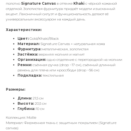
полотно
Signature Canvas
в оттенке
Khaki
с чёрной кожаной
отделкой. Золотистая фурнитура придаёт модели изысканный
акцент. Лаконичный силуэт и функциональность делают её
универсальным аксессуаром на каждый день.
Характеристики:
Цвет:
Gold/Khaki/Black
Материал:
Signature Canvas + натуральная кожа
Фурнитура:
металлическая, золотистая
Застёжка:
верхняя молния и магнит
Организация:
одно отделение с перегородкой на молнии
Ремни:
съёмная ручка (drop ~17 см), съёмный длинный
ремень для плеча или кроссбоди (drop ~56 см)
Подкладка:
текстильная
Размеры:
Длина:
21,5 см
Высота:
20,5 см
Глубина:
10 см
Коллекция: Mollie
Материал: Фирменная ткань с защитным покрытием (Signature
canvas)